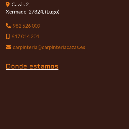
Cazás 2,
Xermade
,
27824
,
(Lugo)
982 526 009
617 014 201
carpinteria
carpinteriacazas.es
Dónde estamos