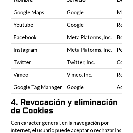
Google Maps
Google
Mostra
Youtube
Google
Reprod
Facebook
Meta Plaforms ,Inc.
Botón 
Instagram
Meta Platorms, Inc.
Perfil
Twitter
Twitter, Inc.
Compart
Vimeo
Vimeo, Inc.
Reprod
Google Tag Manager
Google
Admini
4. Revocación y eliminación
de Cookies
Con carácter general, en la navegación por
internet, el usuario puede aceptar o rechazar las