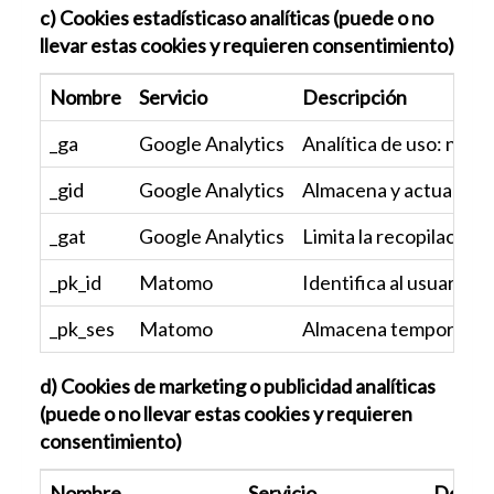
c) Cookies estadísticaso analíticas (puede o no
llevar estas cookies y requieren consentimiento)
Nombre
Servicio
Descripción
_ga
Google Analytics
Analítica de uso: nº vi
_gid
Google Analytics
Almacena y actualiza u
_gat
Google Analytics
Limita la recopilación d
_pk_id
Matomo
Identifica al usuario ú
_pk_ses
Matomo
Almacena temporalmente
d) Cookies de marketing o publicidad analíticas
(puede o no llevar estas cookies y requieren
consentimiento)
Nombre
Servicio
Descri