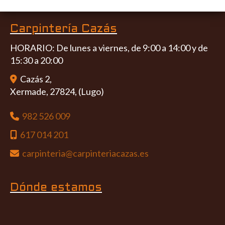
Carpintería Cazás
HORARIO: De lunes a viernes, de 9:00 a 14:00 y de
15:30 a 20:00
Cazás 2,
Xermade
,
27824
,
(Lugo)
982 526 009
617 014 201
carpinteria
carpinteriacazas.es
Dónde estamos