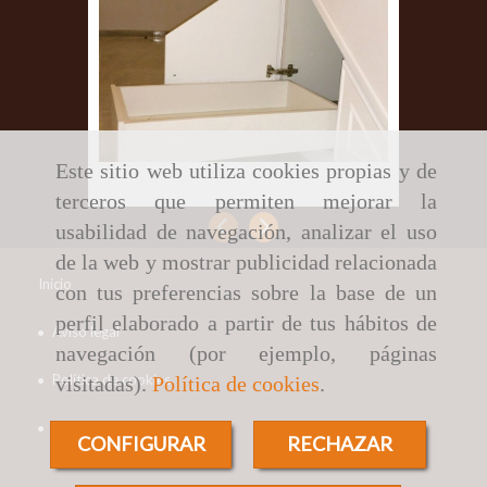
Este sitio web utiliza cookies propias y de
Muebles a medida en Lugo
Muebles 
Lugo
terceros que permiten mejorar la
Anterior
Siguiente
usabilidad de navegación, analizar el uso
de la web y mostrar publicidad relacionada
Inicio
con tus preferencias sobre la base de un
perfil elaborado a partir de tus hábitos de
Aviso legal
navegación (por ejemplo, páginas
Política de cookies
visitadas).
Política de cookies
.
Política de privacidad
CONFIGURAR
RECHAZAR